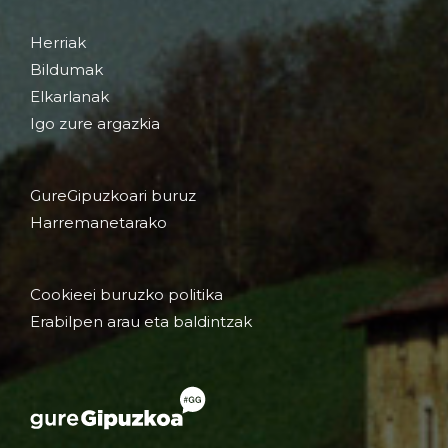
Herriak
Bildumak
Elkarlanak
Igo zure argazkia
GureGipuzkoari buruz
Harremanetarako
Cookieei buruzko politika
Erabilpen arau eta baldintzak