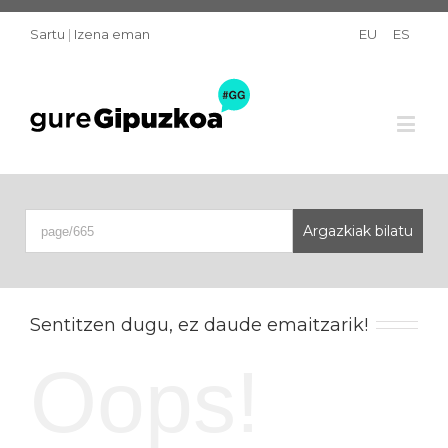
Sartu
|
Izena eman
EU
ES
Sentitzen dugu, ez daude emaitzarik!
Oops!