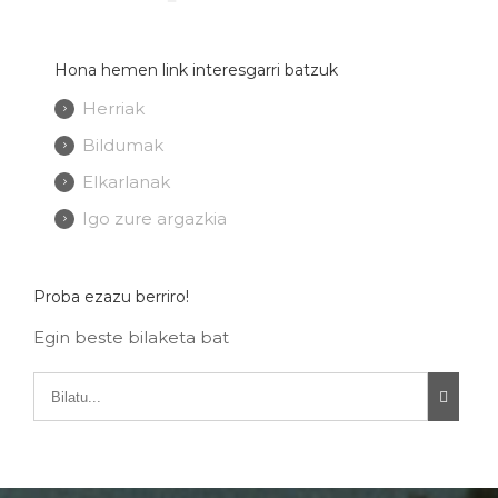
Hona hemen link interesgarri batzuk
Herriak
Bildumak
Elkarlanak
Igo zure argazkia
Proba ezazu berriro!
Egin beste bilaketa bat