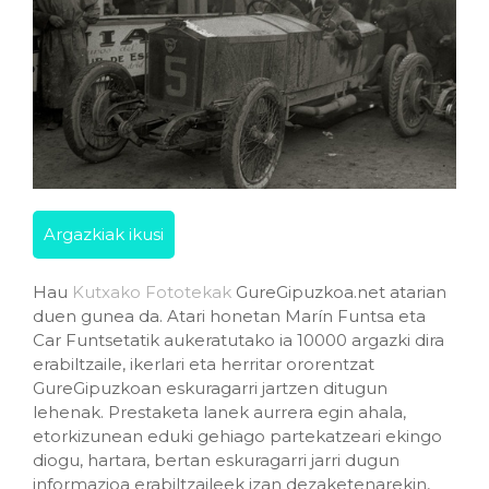
Argazkiak ikusi
Hau
Kutxako Fototekak
GureGipuzkoa.net atarian
duen gunea da. Atari honetan Marín Funtsa eta
Car Funtsetatik aukeratutako ia 10000 argazki dira
erabiltzaile, ikerlari eta herritar ororentzat
GureGipuzkoan eskuragarri jartzen ditugun
lehenak. Prestaketa lanek aurrera egin ahala,
etorkizunean eduki gehiago partekatzeari ekingo
diogu, hartara, bertan eskuragarri jarri dugun
informazioa erabiltzaileek izan dezaketenarekin,