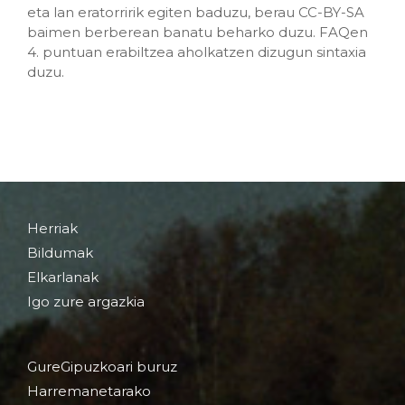
eta lan eratorririk egiten baduzu, berau CC-BY-SA
baimen berberean banatu beharko duzu. FAQen
4. puntuan erabiltzea aholkatzen dizugun sintaxia
duzu.
Herriak
Bildumak
Elkarlanak
Igo zure argazkia
GureGipuzkoari buruz
Harremanetarako