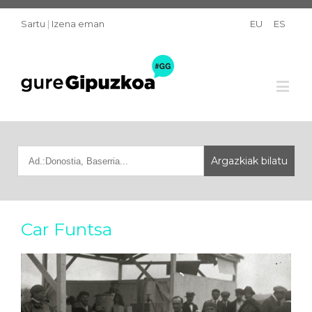
Sartu
|
Izena eman
EU
ES
Car Funtsa