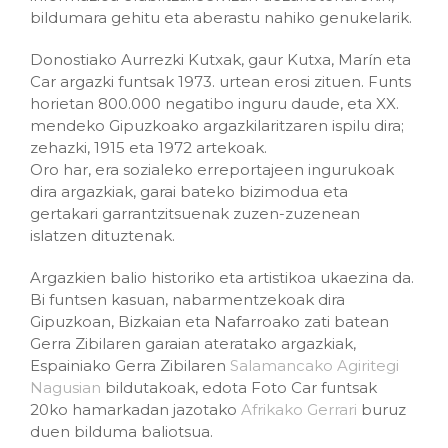
bildumara gehitu eta aberastu nahiko genukelarik.
Donostiako Aurrezki Kutxak, gaur Kutxa, Marín eta
Car argazki funtsak 1973. urtean erosi zituen. Funts
horietan 800.000 negatibo inguru daude, eta XX.
mendeko Gipuzkoako argazkilaritzaren ispilu dira;
zehazki, 1915 eta 1972 artekoak.
Oro har, era sozialeko erreportajeen ingurukoak
dira argazkiak, garai bateko bizimodua eta
gertakari garrantzitsuenak zuzen-zuzenean
islatzen dituztenak.
Argazkien balio historiko eta artistikoa ukaezina da.
Bi funtsen kasuan, nabarmentzekoak dira
Gipuzkoan, Bizkaian eta Nafarroako zati batean
Gerra Zibilaren garaian ateratako argazkiak,
Espainiako Gerra Zibilaren
Salamancako Agiritegi
Nagusian
bildutakoak, edota Foto Car funtsak
20ko hamarkadan jazotako
Afrikako Gerrari
buruz
duen bilduma baliotsua.