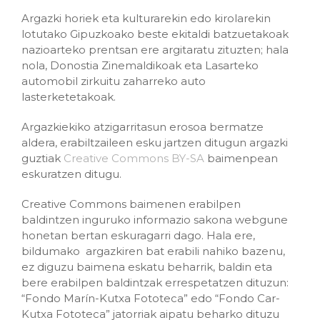
Argazki horiek eta kulturarekin edo kirolarekin
lotutako Gipuzkoako beste ekitaldi batzuetakoak
nazioarteko prentsan ere argitaratu zituzten; hala
nola, Donostia Zinemaldikoak eta Lasarteko
automobil zirkuitu zaharreko auto
lasterketetakoak.
Argazkiekiko atzigarritasun erosoa bermatze
aldera, erabiltzaileen esku jartzen ditugun argazki
guztiak
Creative Commons BY-SA
baimenpean
eskuratzen ditugu.
Creative Commons baimenen erabilpen
baldintzen inguruko informazio sakona webgune
honetan bertan eskuragarri dago. Hala ere,
bildumako argazkiren bat erabili nahiko bazenu,
ez diguzu baimena eskatu beharrik, baldin eta
bere erabilpen baldintzak errespetatzen dituzun:
“Fondo Marín-Kutxa Fototeca” edo “Fondo Car-
Kutxa Fototeca” jatorriak aipatu beharko dituzu