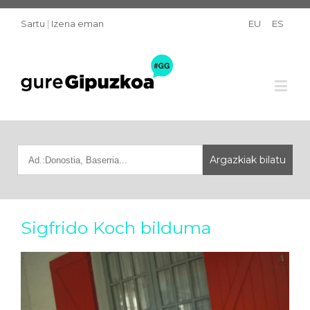
Sartu
|
Izena eman
EU
ES
Sigfrido Koch bilduma