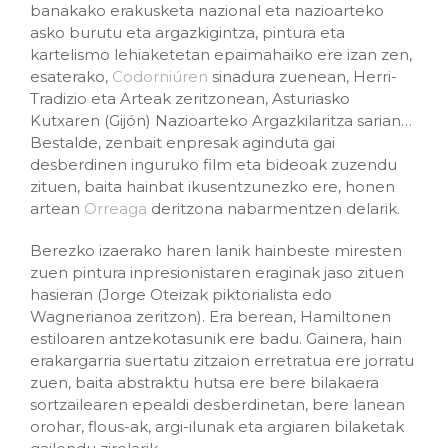
banakako erakusketa nazional eta nazioarteko
asko burutu eta argazkigintza, pintura eta
kartelismo lehiaketetan epaimahaiko ere izan zen,
esaterako,
Codorniúren
sinadura zuenean, Herri-
Tradizio eta Arteak zeritzonean, Asturiasko
Kutxaren (Gijón) Nazioarteko Argazkilaritza sarian…
Bestalde, zenbait enpresak aginduta gai
desberdinen inguruko film eta bideoak zuzendu
zituen, baita hainbat ikusentzunezko ere, honen
artean
Orreaga
deritzona nabarmentzen delarik.
Berezko izaerako haren lanik hainbeste miresten
zuen pintura inpresionistaren eraginak jaso zituen
hasieran (Jorge Oteizak piktorialista edo
Wagnerianoa zeritzon). Era berean, Hamiltonen
estiloaren antzekotasunik ere badu. Gainera, hain
erakargarria suertatu zitzaion erretratua ere jorratu
zuen, baita abstraktu hutsa ere bere bilakaera
sortzailearen epealdi desberdinetan, bere lanean
orohar, flous-ak, argi-ilunak eta argiaren bilaketak