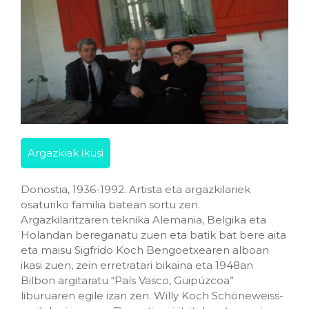
Argazkiak ikusi
Donostia, 1936-1992. Artista eta argazkilariek
osaturiko familia batean sortu zen.
Argazkilaritzaren teknika Alemania, Belgika eta
Holandan bereganatu zuen eta batik bat bere aita
eta maisu Sigfrido Koch Bengoetxearen alboan
ikasi zuen, zein erretratari bikaina eta 1948an
Bilbon argitaratu “País Vasco, Guipúzcoa”
liburuaren egile izan zen. Willy Koch Schöneweiss-