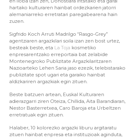
en iloba izan zen, Donostiara iritsitako eta garai
hartako kulturaren hainbat ordezkarien jatorri
alemaniarreko erretratari paregabearena hain
zuzen.
Sigfrido Koch Arruti Madrilgo “Rasgo-Grey”
agentziaren argazkilari soila izan zen bost urtez,
besteak beste, eta
La Toja
kosmetiko
enpresarentzako erreportaia bat zelabide
Montenegroko Publizitate Argazkilaritzaren
Nazioarteko Lehen Saria jaso ezezik, telebistarako
publizitate spot ugari eta garaiko hainbat
aldizkariren argazkiak egin zituen.
Beste batzuen artean, Euskal Kulturaren
adierazgarri ziren Oteiza, Chillida, Aita Barandiaran,
Nestor Basterretxea, Caro Baroja eta Urbeltzen
erretratuak egin zituen.
Halaber, 10 kolorezko argazki liburu argitaratu
zituen hainbat enpresa eta instituzioak aginduta,