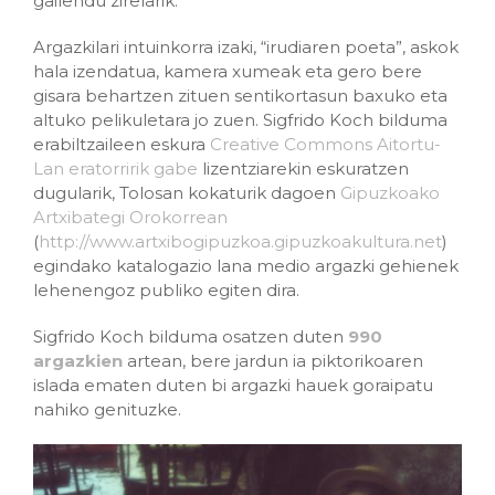
gailendu zirelarik.
Argazkilari intuinkorra izaki, “irudiaren poeta”, askok
hala izendatua, kamera xumeak eta gero bere
gisara behartzen zituen sentikortasun baxuko eta
altuko pelikuletara jo zuen. Sigfrido Koch bilduma
erabiltzaileen eskura
Creative Commons Aitortu-
Lan eratorririk gabe
lizentziarekin eskuratzen
dugularik, Tolosan kokaturik dagoen
Gipuzkoako
Artxibategi Orokorrean
(
http://www.artxibogipuzkoa.gipuzkoakultura.net
)
egindako katalogazio lana medio argazki gehienek
lehenengoz publiko egiten dira.
Sigfrido Koch bilduma osatzen duten
990
argazkien
artean, bere jardun ia piktorikoaren
islada ematen duten bi argazki hauek goraipatu
nahiko genituzke.