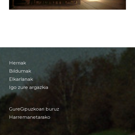
Herriak
Bildumak
Elkarlanak
Igo zure argazkia
GureGipuzkoari buruz
Harremanetarako