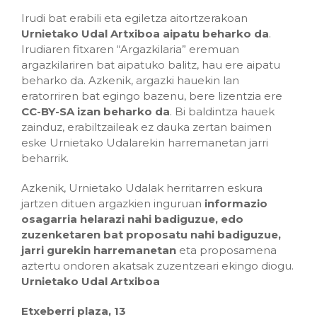
Irudi bat erabili eta egiletza aitortzerakoan
Urnietako Udal Artxiboa aipatu beharko da
.
Irudiaren fitxaren “Argazkilaria” eremuan
argazkilariren bat aipatuko balitz, hau ere aipatu
beharko da. Azkenik, argazki hauekin lan
eratorriren bat egingo bazenu, bere lizentzia ere
CC-BY-SA izan beharko da
. Bi baldintza hauek
zainduz, erabiltzaileak ez dauka zertan baimen
eske Urnietako Udalarekin harremanetan jarri
beharrik.
Azkenik, Urnietako Udalak herritarren eskura
jartzen dituen argazkien inguruan
informazio
osagarria helarazi nahi badiguzue, edo
zuzenketaren bat proposatu nahi badiguzue,
jarri gurekin harremanetan
eta proposamena
aztertu ondoren akatsak zuzentzeari ekingo diogu.
Urnietako Udal Artxiboa
Etxeberri plaza, 13