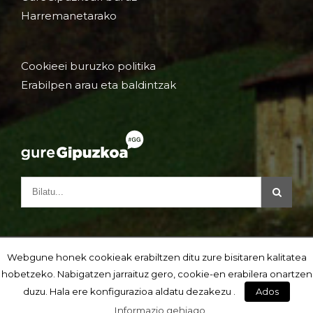
Harremanetarako
Cookieei buruzko politika
Erabilpen arau eta baldintzak
Webgune honek cookieak erabiltzen ditu zure bisitaren kalitatea
hobetzeko. Nabigatzen jarraituz gero, cookie-en erabilera onartzen
duzu. Hala ere konfigurazioa aldatu dezakezu .
Ados
Informazio gehiago