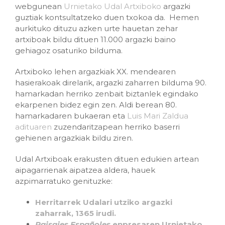
webgunean
Urnietako Udal Artxiboko
argazki
guztiak kontsultatzeko duen txokoa da. Hemen
aurkituko dituzu azken urte hauetan zehar
artxiboak bildu dituen 11.000 argazki baino
gehiagoz osaturiko bilduma.
Artxiboko lehen argazkiak XX. mendearen
hasierakoak direlarik, argazki zaharren bilduma 90.
hamarkadan herriko zenbait biztanlek egindako
ekarpenen bidez egin zen. Aldi berean 80.
hamarkadaren bukaeran eta
Luis Mari Zaldua
adituaren
zuzendaritzapean herriko baserri
gehienen argazkiak bildu ziren.
Udal Artxiboak erakusten dituen edukien artean
aipagarrienak aipatzea aldera, hauek
azpimarratuko genituzke:
Herritarrek Udalari utziko argazki
zaharrak, 1365 irudi.
Paisajes Españoles
enpresaren Urnietako