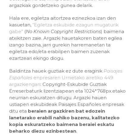
argazkiak gordetzeko gunea delarik.
Hala ere, egiletza aitortzea ezinezkoa izan den
kasuetan,
“Egiletza eskubide ezagun mugaturik
gabe”
(
No Known Copyright Restrictions
) baimena
atxikitzen zaie. Argazki hauetakoren baten egilea
izango bazina, jarri gurekin harremanetan ta
egiletza edo/eta erabilpen baimen zuzenak
ezartzeari ekingo diogu.
Baldintza hauek guztiak ez dute eraginik
Paisajes
Españoles
enpresaren Urnietako airetiko 449
argazkiengan
: Copyright-Eskubide Guztiak
Erreserbaturik lizentziapean eta 1024*768px.etako
neurrian eskuratzen ditugu. Argazki hauen
ustiapen eskubideak Paisajes Españoles enpresak
ditu eta
beraien argazkiren bat edozein
lanetarako erabili nahiko bazenu, kalitatezko
kopia eskuratzeko baimena beraiei eskatu
beharko diezu ezinbestean
.