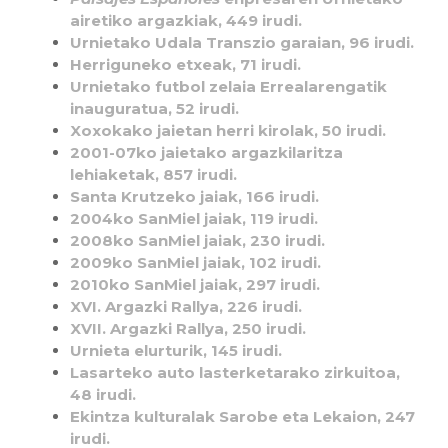
airetiko argazkiak, 449 irudi.
Urnietako Udala Transzio garaian, 96 irudi.
Herriguneko etxeak, 71 irudi.
Urnietako futbol zelaia Errealarengatik
inauguratua, 52 irudi.
Xoxokako jaietan herri kirolak, 50 irudi.
2001-07ko jaietako argazkilaritza
lehiaketak, 857 irudi.
Santa Krutzeko jaiak, 166 irudi.
2004ko SanMiel jaiak, 119 irudi.
2008ko SanMiel jaiak, 230 irudi.
2009ko SanMiel jaiak, 102 irudi.
2010ko SanMiel jaiak, 297 irudi.
XVI. Argazki Rallya, 226 irudi.
XVII. Argazki Rallya, 250 irudi.
Urnieta elurturik, 145 irudi.
Lasarteko auto lasterketarako zirkuitoa,
48 irudi.
Ekintza kulturalak Sarobe eta Lekaion, 247
irudi.