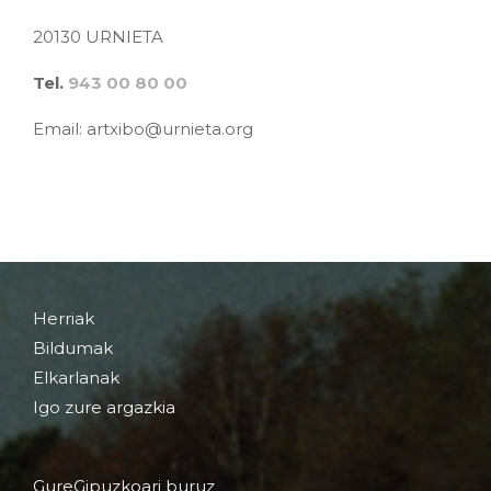
20130 URNIETA
Tel.
943 00 80 00
Email: artxibo@urnieta.org
Herriak
Bildumak
Elkarlanak
Igo zure argazkia
GureGipuzkoari buruz