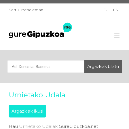
Sartu
|
Izena eman
EU
ES
Urnietako Udala
Argazkiak ikusi
Hau
Urnietako Udalak
GureGipuzkoa.net