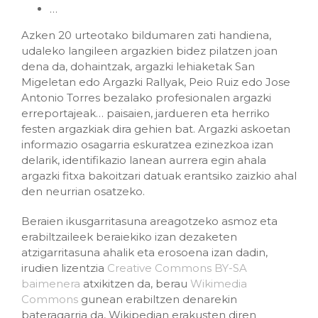
…
Azken 20 urteotako bildumaren zati handiena,
udaleko langileen argazkien bidez pilatzen joan
dena da, dohaintzak, argazki lehiaketak San
Migeletan edo Argazki Rallyak, Peio Ruiz edo Jose
Antonio Torres bezalako profesionalen argazki
erreportajeak… paisaien, jardueren eta herriko
festen argazkiak dira gehien bat. Argazki askoetan
informazio osagarria eskuratzea ezinezkoa izan
delarik, identifikazio lanean aurrera egin ahala
argazki fitxa bakoitzari datuak erantsiko zaizkio ahal
den neurrian osatzeko.
Beraien ikusgarritasuna areagotzeko asmoz eta
erabiltzaileek beraiekiko izan dezaketen
atzigarritasuna ahalik eta erosoena izan dadin,
irudien lizentzia
Creative Commons BY-SA
baimenera
atxikitzen da, berau
Wikimedia
Commons
gunean erabiltzen denarekin
bateragarria da, Wikipedian erakusten diren