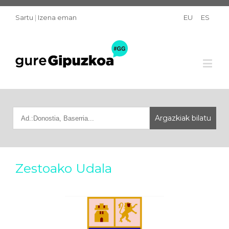
Sartu
|
Izena eman
EU
ES
Zestoako Udala