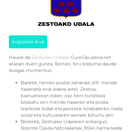
Argazkiak ikusi
Hauxe da
Zestoako Udalak
GureGipuzkoa.net
atarian duen gunea. Bertan, hiru bilduma daude
ikusgai, momentuz:
Batetik, herriko postal zaharrak (XX. mende
hasieratik erdi aldera arte). Zestoa,
bainuetxeari esker, oso herri turistikoa
bilakatu zen mende hasieran eta posta-
txartelak bidali eta jasotzea nolabaiteko maila
sozial eta kulturalaren seinale bihurtu zen.
Bestetik, Zestoako Udalaren enkarguz,
Bizente Davila historialariak, 90ko hamarkada