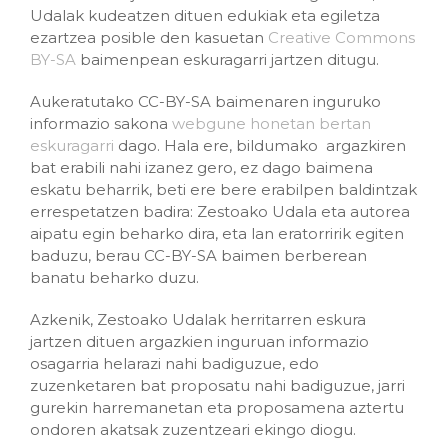
Udalak kudeatzen dituen edukiak eta egiletza
ezartzea posible den kasuetan
Creative Commons
BY-SA
baimenpean eskuragarri jartzen ditugu.
Aukeratutako CC-BY-SA baimenaren inguruko
informazio sakona
webgune honetan bertan
eskuragarri
dago. Hala ere, bildumako argazkiren
bat erabili nahi izanez gero, ez dago baimena
eskatu beharrik, beti ere bere erabilpen baldintzak
errespetatzen badira: Zestoako Udala eta autorea
aipatu egin beharko dira, eta lan eratorririk egiten
baduzu, berau CC-BY-SA baimen berberean
banatu beharko duzu.
Azkenik, Zestoako Udalak herritarren eskura
jartzen dituen argazkien inguruan informazio
osagarria helarazi nahi badiguzue, edo
zuzenketaren bat proposatu nahi badiguzue, jarri
gurekin harremanetan eta proposamena aztertu
ondoren akatsak zuzentzeari ekingo diogu.