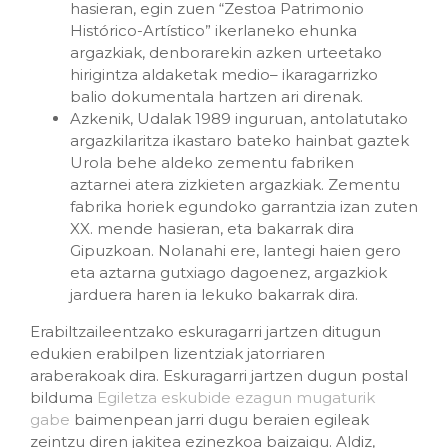
hasieran, egin zuen “Zestoa Patrimonio
Histórico-Artístico” ikerlaneko ehunka
argazkiak, denborarekin azken urteetako
hirigintza aldaketak medio– ikaragarrizko
balio dokumentala hartzen ari direnak.
Azkenik, Udalak 1989 inguruan, antolatutako
argazkilaritza ikastaro bateko hainbat gaztek
Urola behe aldeko zementu fabriken
aztarnei atera zizkieten argazkiak. Zementu
fabrika horiek egundoko garrantzia izan zuten
XX. mende hasieran, eta bakarrak dira
Gipuzkoan. Nolanahi ere, lantegi haien gero
eta aztarna gutxiago dagoenez, argazkiok
jarduera haren ia lekuko bakarrak dira.
Erabiltzaileentzako eskuragarri jartzen ditugun
edukien erabilpen lizentziak jatorriaren
araberakoak dira. Eskuragarri jartzen dugun postal
bilduma
Egiletza eskubide ezagun mugaturik
gabe
baimenpean jarri dugu beraien egileak
zeintzu diren jakitea ezinezkoa baizaigu. Aldiz,