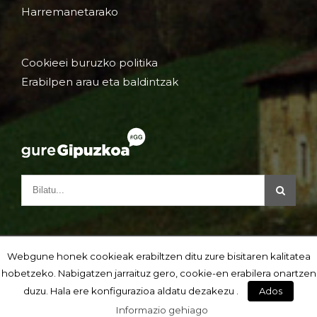
Harremanetarako
Cookieei buruzko politika
Erabilpen arau eta baldintzak
Webgune honek cookieak erabiltzen ditu zure bisitaren kalitatea
hobetzeko. Nabigatzen jarraituz gero, cookie-en erabilera onartzen
duzu. Hala ere konfigurazioa aldatu dezakezu .
Ados
Informazio gehiago