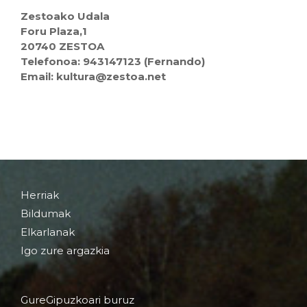
Zestoako Udala
Foru Plaza,1
20740 ZESTOA
Telefonoa: 943147123 (Fernando)
Email: kultura@zestoa.net
Herriak
Bildumak
Elkarlanak
Igo zure argazkia
GureGipuzkoari buruz